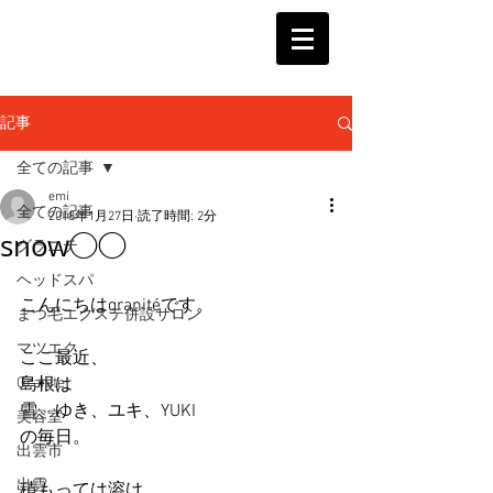
記事
全ての記事
emi
全ての記事
2018年1月27日
読了時間: 2分
snow◯◯
グラニテ
ヘッドスパ
こんにちはgranitéです。
まつ毛エクステ併設サロン
マツエク
ここ最近、
Granite
島根は
雪、ゆき、ユキ、YUKI
美容室
の毎日。
出雲市
出雲
積もっては溶け、