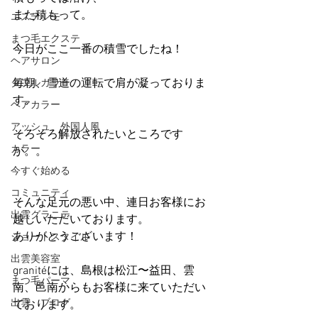
また積もって。
エステシモ
まつ毛エクステ
今日がここ一番の積雪でしたね！
ヘアサロン
毎朝、雪道の運転で肩が凝っておりま
ダブルカラー
す。
ヘアカラー
アッシュ、外国人風
そろそろ解放されたいところです
カラー
が。。
今すぐ始める
コミュニティ
そんな足元の悪い中、連日お客様にお
出雲グラニテ
越しいただいております。
ありがとうございます！
ショートスタイル
出雲美容室
granitéには、島根は松江〜益田、雲
まつ毛パーマ
南、邑南からもお客様に来ていただい
出雲 ブログ
ております。