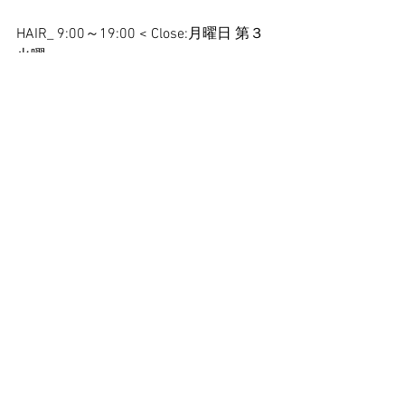
HAIR_ 9:00～19:00 < Close:月曜日 第３
火曜>
EYE_ 9:00～17:00 (最終受付15:00)
< Close:日・月曜日 第３火曜>
Instagramも是非ご覧ください。 
@granite_hair_eye
↑blog下よりご覧になれます。
お待ち申し上げております。   
#出雲美容室
#出雲
#出雲美容室人気
#出
雲美容室ダブルカラー
#出雲マツエク
#