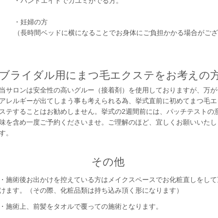
・バンドエイドでカユミがでる方。
・妊婦の方
（長時間ベッドに横になることでお身体にご負担かかる場合がござ
​ブライダル用にまつ毛エクステをお考えの
​当サロンは安全性の高いグルー（接着剤）を使用しておりますが、万が
アレルギーが出てしまう事も考えられる為、挙式直前に初めてまつ毛エ
ステすることはお勧めしません。挙式の2週間前には、パッチテストの
味を含め一度ご予約くださいませ。ご理解のほど、宜しくお願いいたし
す。
​その他
​・施術後お出かけを控えている方はメイクスペースでお化粧直しをして
けます。（その際、化粧品類は持ち込み頂く形になります）
​・施術上、前髪をタオルで覆っての施術となります。