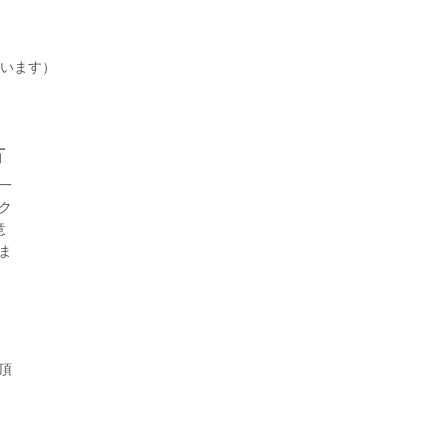
います）
方
一
ク
意
ま
頂