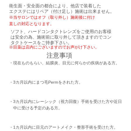
​衛生面・安全面の都合により、他店で装着した
エクステにはリペア（付け足し）施術は出来ません。
※当サロンではオフ（取り外し）施術後に付け
直しの対応となります。
ソフト、ハードコンタクトレンズをご使用のお客様
は安全の為、施術前に取り外して頂きますのでコン
タクトケースをご持参下さい。
​※目薬は店内にございますのでお声がけ下さい。
​注意事項
・現在ものもらい、結膜炎、目元に何らかの疾病がある方。
・3カ月以内にまつ毛Permをされた方。
・3カ月以内にレーシック（視力回復）手術を受けた方や近日
中に受ける予定のある方。
・1カ月以内に目元のアートメイク・整形手術を受けた方。