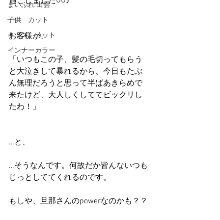
過ごしました○○♪
まいぷれ 出雲
子供 カット
キッズ カット
お客様が、
インナーカラー
「いつもこの子、髪の毛切ってもらう
と大泣きして暴れるから、今日もたぶ
ん無理だろうと思って半ばあきらめで
来たけど、大人しくしててビックリし
たわ！」
…と、
…そうなんです。何故だか皆んないつも
じっとしててくれるのです。
もしや、旦那さんのpowerなのかも？？