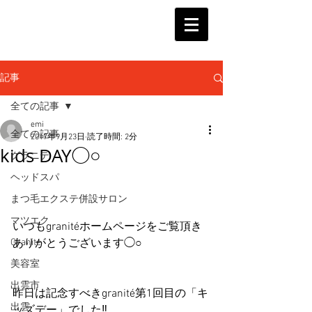
記事
全ての記事
emi
全ての記事
2017年9月23日
読了時間: 2分
kids DAY◯○
グラニテ
ヘッドスパ
まつ毛エクステ併設サロン
マツエク
いつもgranitéホームページをご覧頂き
Granite
ありがとうございます◯○
美容室
出雲市
昨日は記念すべきgranité第1回目の「キ
出雲
ッズデー」でした‼︎ 