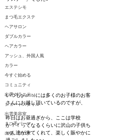
エステシモ
まつ毛エクステ
ヘアサロン
ダブルカラー
ヘアカラー
アッシュ、外国人風
カラー
今すぐ始める
コミュニティ
出雲グラニテ
いつもgranitéには多くのお子様のお客
さんにお越し頂いているのですが、
ショートスタイル
出雲美容室
昨日はお昼過ぎから、ここは学校
まつ毛パーマ
か？！ってなるくらいに沢山の子供ち
ゃん達が来てくれて、楽しく賑やかに
出雲 ブログ