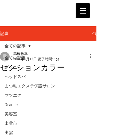
記事
全ての記事
高橋敏幸
全ての記事
2017年6月13日
読了時間: 1分
セクションカラー
グラニテ
ヘッドスパ
まつ毛エクステ併設サロン
マツエク
Granite
美容室
出雲市
出雲