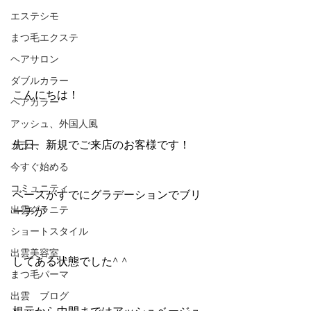
エステシモ
まつ毛エクステ
ヘアサロン
ダブルカラー
こんにちは！
ヘアカラー
アッシュ、外国人風
先日、新規でご来店のお客様です！
カラー
今すぐ始める
コミュニティ
ベースがすでにグラデーションでブリ
出雲グラニテ
ーチが
ショートスタイル
出雲美容室
してある状態でした^ ^
まつ毛パーマ
出雲 ブログ