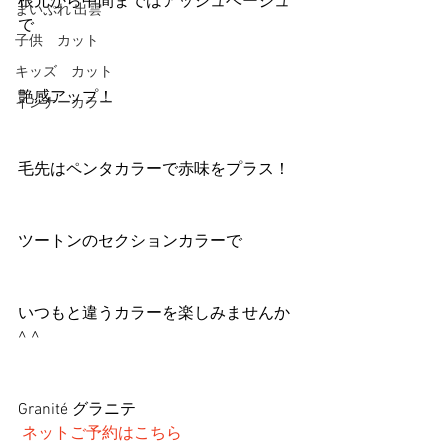
根元から中間まではアッシュベージュ
まいぷれ 出雲
で
子供 カット
キッズ カット
艶感アップ！
インナーカラー
毛先はペンタカラーで赤味をプラス！
ツートンのセクションカラーで
いつもと違うカラーを楽しみませんか
^ ^
Granité グラニテ
ネットご予約はこちら