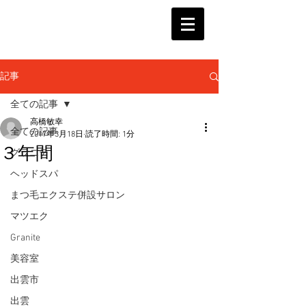
記事
全ての記事
高橋敏幸
全ての記事
2017年3月18日
読了時間: 1分
３年間
グラニテ
ヘッドスパ
まつ毛エクステ併設サロン
マツエク
Granite
美容室
出雲市
出雲