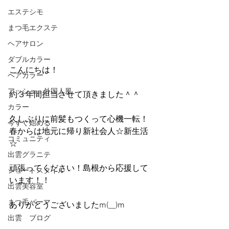
エステシモ
まつ毛エクステ
ヘアサロン
ダブルカラー
こんにちは！
ヘアカラー
アッシュ、外国人風
約３年間担当させて頂きました＾＾
カラー
久しぶりに前髪もつくって心機一転！
今すぐ始める
春からは地元に帰り新社会人☆新生活
コミュニティ
☆
出雲グラニテ
頑張ってください！島根から応援して
ショートスタイル
います！！
出雲美容室
まつ毛パーマ
ありがとうございましたm(__)m
出雲 ブログ