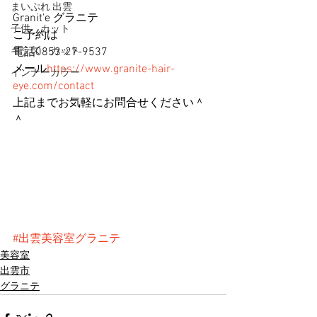
まいぷれ 出雲
Granit'e グラニテ
子供 カット
ご予約は
キッズ カット
電話0853-27-9537
メール
https://www.granite-hair-
インナーカラー
eye.com/contact
上記までお気軽にお問合せください＾
＾
#出雲美容室グラニテ
美容室
出雲市
グラニテ