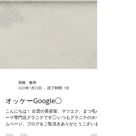
高橋 敏幸
2020年1月22日
読了時間: 1分
オッケーGoogle◯