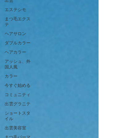
出雲
エステシモ
まつ毛エクス
テ
ヘアサロン
ダブルカラー
ヘアカラー
アッシュ、外
国人風
カラー
今すぐ始める
コミュニティ
出雲グラニテ
ショートスタ
イル
出雲美容室
まつ毛パーマ