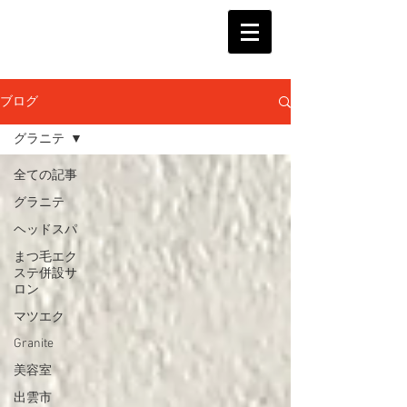
ブログ
グラニテ
全ての記事
グラニテ
ヘッドスパ
まつ毛エク
ステ併設サ
ロン
マツエク
Granite
美容室
出雲市