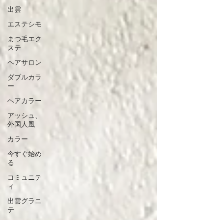
出雲
エステシモ
まつ毛エク
ステ
ヘアサロン
ダブルカラ
ー
ヘアカラー
アッシュ、
外国人風
カラー
今すぐ始め
る
コミュニテ
ィ
出雲グラニ
テ