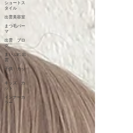
ショートス
タイル
出雲美容室
まつ毛パー
マ
出雲 ブロ
グ
まいぷれ 出
雲
子供 カッ
ト
キッズ カ
ット
インナーカ
ラー