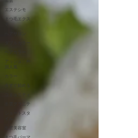
出雲
エステシモ
まつ毛エクス
テ
ヘアサロン
ダブルカラー
ヘアカラー
アッシュ、外
国人風
カラー
今すぐ始める
コミュニティ
出雲グラニテ
ショートスタ
イル
出雲美容室
まつ毛パーマ