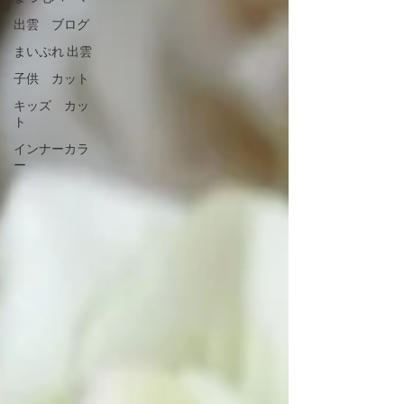
出雲 ブログ
まいぷれ 出雲
子供 カット
キッズ カッ
ト
インナーカラ
ー