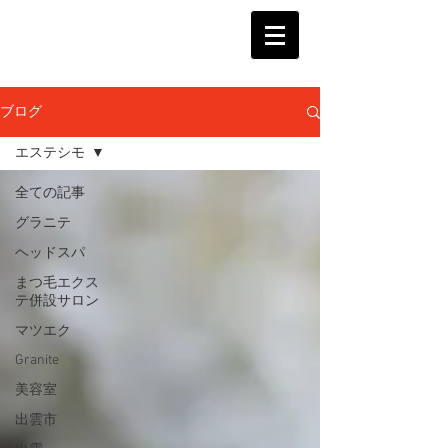
ブログ
エステシモ
全ての記事
グラニテ
ヘッドスパ
まつ毛エクス
テ併設サロン
マツエク
Granite
美容室
出雲市