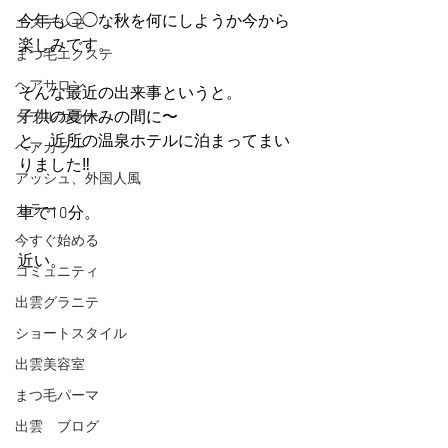
今年も◯◯な秋を何にしようか今から
エステシモ
楽しみです。
まつ毛エクステ
ヘアサロン
そんな最近の出来事というと。
子供の夏休みの間に〜
ダブルカラー
と、近所の温泉ホテルに泊まってまい
ヘアカラー
りました‼︎
アッシュ、外国人風
カラー
車で10分。
今すぐ始める
近い。
コミュニティ
出雲グラニテ
ショートスタイル
出雲美容室
まつ毛パーマ
出雲 ブログ