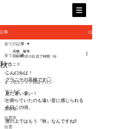
記事
全ての記事
高橋 敏幸
全ての記事
2021年8月25日
読了時間: 1分
秋○
グラニテ
こんにちは！
ヘッドスパ
グラニテの高橋です◯
まつ毛エクステ併設サロン
マツエク
夏だ暑い暑い！
Granite
と言っていたのも遠い昔に感じられる
今日この頃。
美容室
出雲市
暦の上ではもう『秋』なんですね‼︎
出雲