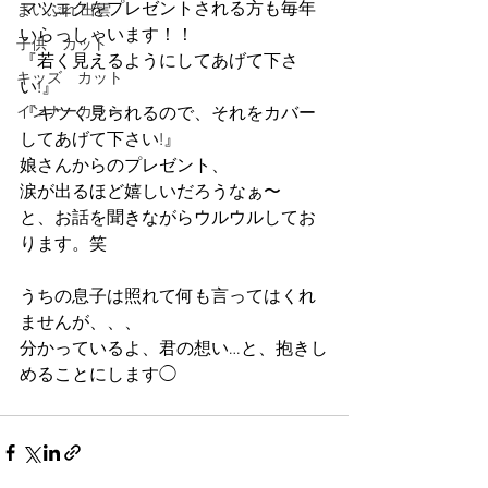
マツエクをプレゼントされる方も毎年
まいぷれ 出雲
いらっしゃいます！！
子供 カット
『若く見えるようにしてあげて下さ
キッズ カット
い!』
インナーカラー
『キツく見られるので、それをカバー
してあげて下さい!』
娘さんからのプレゼント、
涙が出るほど嬉しいだろうなぁ〜
と、お話を聞きながらウルウルしてお
ります。笑
うちの息子は照れて何も言ってはくれ
ませんが、、、
分かっているよ、君の想い…と、抱きし
めることにします◯