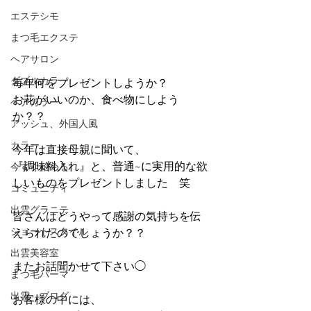
エステシモ
まつ毛エクステ
ヘアサロン
ダブルカラー
毎年何をプレゼントしようか？
お花がいいのか、食べ物にしよう
ヘアカラー
か？？
アッシュ、外国人風
カラー
今年は直接母親に聞いて、
『調味料入れ』と、普通~に実用的な欲
今すぐ始める
しいものをプレゼントしました　笑
コミュニティ
出雲グラニテ
皆さんはどうやって感謝の気持ちを伝
ショートスタイル
えられたのでしょうか？？
出雲美容室
またお話聞かせて下さい◯
まつ毛パーマ
出雲 ブログ
お客様の中には、