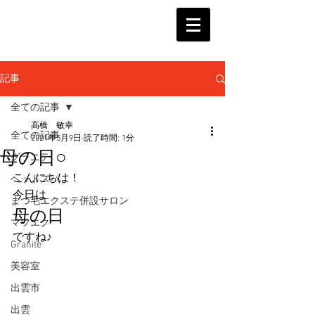
記事
全ての記事
高橋 敏幸
全ての記事
2021年5月9日
読了時間: 1分
母の日○
グラニテ
こんにちは！
ヘッドスパ
今日は
まつ毛エクステ併設サロン
母の日
マツエク
ですね♪
Granite
美容室
出雲市
出雲