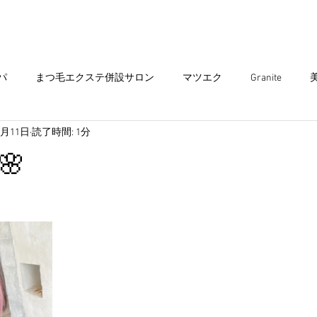
まつ毛エクステ
Head spa
まつ毛パーマ
パ
まつ毛エクステ併設サロン
マツエク
Granite
4月11日
読了時間: 1分
エクステ
ヘアサロン
ダブルカラー
ヘアカラー
ア
🌸
ミュニティ
出雲グラニテ
ショートスタイル
出雲美容
子供 カット
キッズ カット
インナーカラー