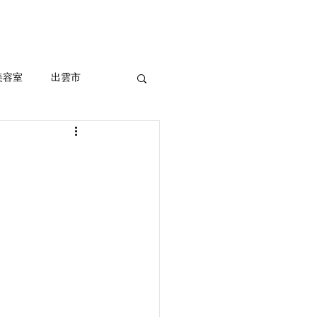
セルフホワイトニング
More
美容室
出雲市
ッシュ、外国人風
室
まつ毛パーマ