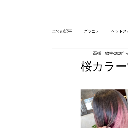
Home
Hair Menu
Blog
全ての記事
グラニテ
ヘッドス
高橋 敏幸
2020年
出雲
エステシモ
まつ毛
桜カラー
カラー
今すぐ始める
コ
出雲 ブログ
まいぷれ 出雲