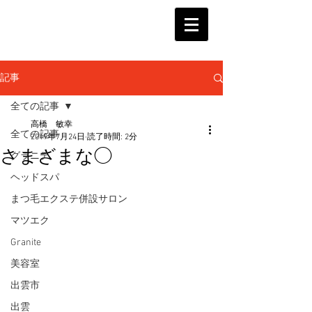
記事
全ての記事
高橋 敏幸
全ての記事
2019年7月24日
読了時間: 2分
さまざまな◯
グラニテ
ヘッドスパ
まつ毛エクステ併設サロン
マツエク
Granite
美容室
出雲市
出雲