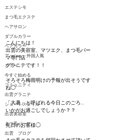
エステシモ
まつ毛エクステ
ヘアサロン
ダブルカラー
こんにちは！
ヘアカラー
出雲の美容室、マツエク、まつ毛パー
アッシュ、外国人風
マ専門店
グラニテです！！
カラー
今すぐ始める
そろそろ梅雨明けの予報が出そうです
コミュニティ
ね◯
出雲グラニテ
「大暑」と呼ばれる今日このごろ…
ショートスタイル
いかがお過ごしでしょうか？？
出雲美容室
まつ毛パーマ
先日のお客様◯
出雲 ブログ