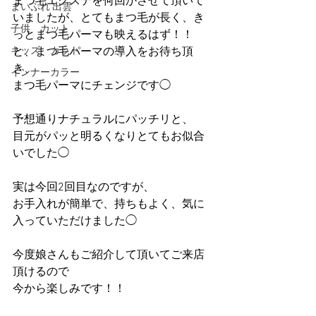
まつ毛エクステを何回かさせて頂いて
まいぷれ 出雲
いましたが、とてもまつ毛が長く、き
子供 カット
っとまつ毛パーマも映えるはず！！
キッズ カット
と、まつ毛パーマの導入をお待ち頂
き、
インナーカラー
まつ毛パーマにチェンジです◯
予想通りナチュラルにパッチリと、
目元がパッと明るくなりとてもお似合
いでした◯
実は今回2回目なのですが、
お手入れが簡単で、持ちもよく、気に
入っていただけました◯
今度娘さんもご紹介して頂いてご来店
頂けるので
今から楽しみです！！