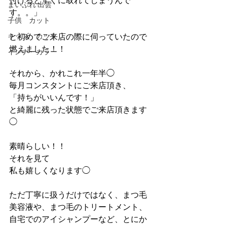
付けるとすぐに取れてしまうんで
まいぷれ 出雲
す。。」
子供 カット
キッズ カット
と初めてご来店の際に伺っていたので
燃えました！！
インナーカラー
それから、かれこれ一年半◯
毎月コンスタントにご来店頂き、
「持ちがいいんです！」
と綺麗に残った状態でご来店頂きます
◯
素晴らしい！！
それを見て
私も嬉しくなります◯
ただ丁寧に扱うだけではなく、まつ毛
美容液や、まつ毛のトリートメント、
自宅でのアイシャンプーなど、とにか