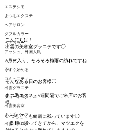
エステシモ
まつ毛エクステ
ヘアサロン
ダブルカラー
こんにちは！
ヘアカラー
出雲の美容室グラニテです◯
アッシュ、外国人風
6月に入り、そろそろ梅雨の訪れですね
カラー
~。
今すぐ始める
コミュニティ
そんなある日のお客様◯
出雲グラニテ
まつ毛エクステ4週間隔でご来店のお客
ショートスタイル
様。
出雲美容室
まつ毛パーマ
いつもとても綺麗に残っています◯
「島根に帰ってきてから、マツエクを
出雲 ブログ