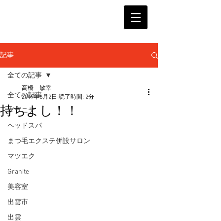
記事
全ての記事
高橋 敏幸
全ての記事
2019年6月2日
読了時間: 2分
持ちよし！！
グラニテ
ヘッドスパ
まつ毛エクステ併設サロン
マツエク
Granite
美容室
出雲市
出雲