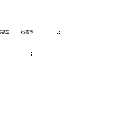
セルフホワイトニング
More
美容室
出雲市
ッシュ、外国人風
室
まつ毛パーマ