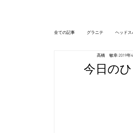
Home
Hair Menu
Blog
全ての記事
グラニテ
ヘッドス
高橋 敏幸
2019年
出雲
エステシモ
まつ毛
今日のひ
カラー
今すぐ始める
コ
出雲 ブログ
まいぷれ 出雲