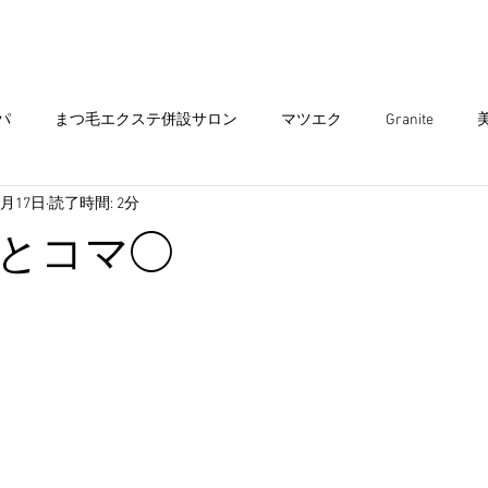
まつ毛エクステ
Head spa
まつ毛パーマ
パ
まつ毛エクステ併設サロン
マツエク
Granite
4月17日
読了時間: 2分
エクステ
ヘアサロン
ダブルカラー
ヘアカラー
ア
とコマ◯
ミュニティ
出雲グラニテ
ショートスタイル
出雲美容
子供 カット
キッズ カット
インナーカラー