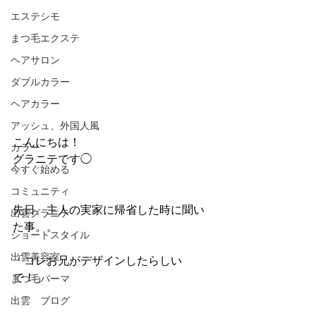
エステシモ
まつ毛エクステ
ヘアサロン
ダブルカラー
ヘアカラー
アッシュ、外国人風
こんにちは！
カラー
グラニテです◯
今すぐ始める
コミュニティ
先日、主人の実家に帰省した時に聞い
出雲グラニテ
た事。。
ショートスタイル
出雲美容室
「コレお兄がデザインしたらしい
で！」
まつ毛パーマ
出雲 ブログ