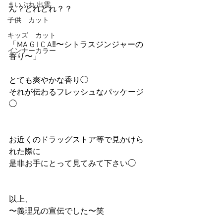
まいぷれ 出雲
ん？どれどれ？？
子供 カット
キッズ カット
「MA G I C A‼︎〜シトラスジンジャーの
インナーカラー
香り〜」
とても爽やかな香り◯
それが伝わるフレッシュなパッケージ
◯
お近くのドラッグストア等で見かけら
れた際に
是非お手にとって見てみて下さい◯
以上、
〜義理兄の宣伝でした〜笑