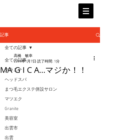
記事
全ての記事
高橋 敏幸
全ての記事
2019年1月7日
読了時間: 1分
MA G I C A…マジか！！
グラニテ
ヘッドスパ
まつ毛エクステ併設サロン
マツエク
Granite
美容室
出雲市
出雲