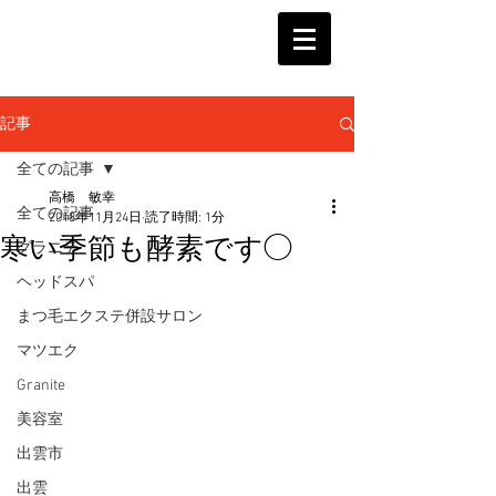
記事
全ての記事
高橋 敏幸
全ての記事
2018年11月24日
読了時間: 1分
寒い季節も酵素です◯
グラニテ
ヘッドスパ
まつ毛エクステ併設サロン
マツエク
Granite
美容室
出雲市
出雲