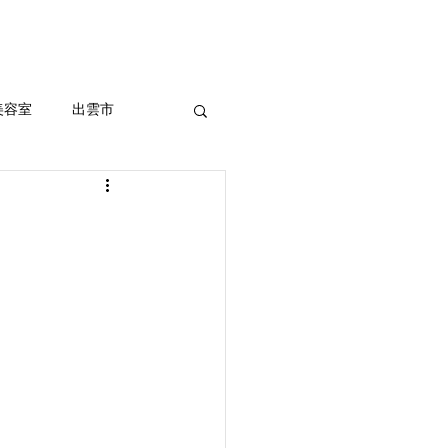
セルフホワイトニング
More
美容室
出雲市
ッシュ、外国人風
室
まつ毛パーマ