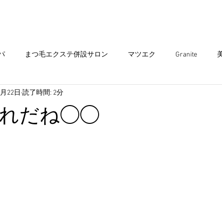
まつ毛エクステ
Head spa
まつ毛パーマ
パ
まつ毛エクステ併設サロン
マツエク
Granite
7月22日
読了時間: 2分
エクステ
ヘアサロン
ダブルカラー
ヘアカラー
ア
れだね◯◯
ミュニティ
出雲グラニテ
ショートスタイル
出雲美容
子供 カット
キッズ カット
インナーカラー