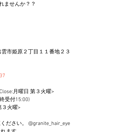
れませんか？？
根県出雲市姫原２丁目１１番地２３
37
 < Close:月曜日 第３火曜>
(最終受付15:00)
 第３火曜>
ださい。 @granite_hair_eye
なれます。 