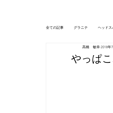
Home
Hair Menu
Blog
全ての記事
グラニテ
ヘッドス
高橋 敏幸
2018年
出雲
エステシモ
まつ毛
やっぱこ
カラー
今すぐ始める
コ
出雲 ブログ
まいぷれ 出雲