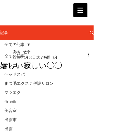
記事
全ての記事
高橋 敏幸
全ての記事
2018年5月30日
読了時間: 2分
嬉しい寂しい◯◯
グラニテ
ヘッドスパ
まつ毛エクステ併設サロン
マツエク
Granite
美容室
出雲市
出雲