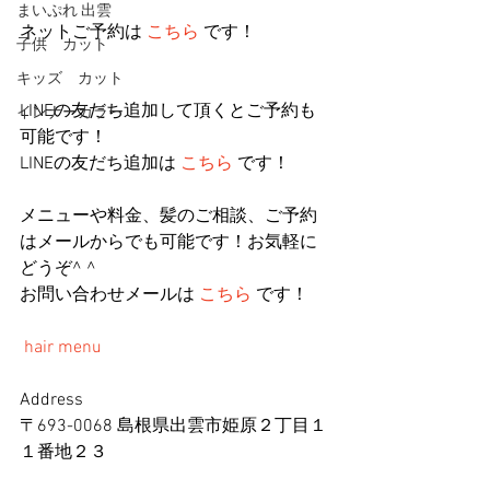
まいぷれ 出雲
ネットご予約は 
こちら
 です！
子供 カット
キッズ カット
LINEの友だち追加して頂くとご予約も
インナーカラー
可能です！
LINEの友だち追加は 
こちら
 です！
メニューや料金、髪のご相談、ご予約
はメールからでも可能です！お気軽に
どうぞ^ ^
お問い合わせメールは 
こちら
 です！
hair menu
Address
〒693-0068 島根県出雲市姫原２丁目１
１番地２３