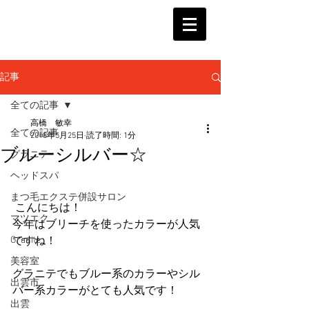
記事
全ての記事
高橋 敏幸
全ての記事
2018年5月25日
読了時間: 1分
ブルーシルバー☆
グラニテ
ヘッドスパ
まつ毛エクステ併設サロン
 こんにちは！
マツエク
今年はブリーチを使ったカラーが人気
Granite
ですね！
美容室
グラニテでもブルー系のカラーやシル
出雲市
バー系カラーがとても人気です！
出雲