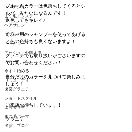
ブルー系カラーは色落ちしてくるとシ
エステシモ
ルバーみたいになるんです！
まつ毛エクステ
退色してもキレイ♪
ヘアサロン
カラー用のシャンプーを使ってあげる
ダブルカラー
と色の色持ちも良くないますよ！
ヘアカラー
アッシュ、外国人風
グラニテでも取り扱いがございますの
カラー
でお問い合わせください！
今すぐ始める
自分だけのカラーを見つけて楽しみま
コミュニティ
しょう！
出雲グラニテ
^ ^
ショートスタイル
ご来店お待ちしています！
出雲美容室
まつ毛パーマ
グラニテ
出雲 ブログ