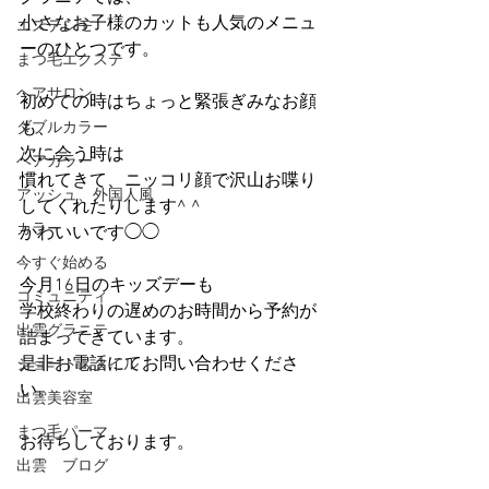
小さなお子様のカットも人気のメニュ
エステシモ
ーのひとつです。
まつ毛エクステ
ヘアサロン
初めての時はちょっと緊張ぎみなお顔
も、
ダブルカラー
次に会う時は
ヘアカラー
慣れてきて、ニッコリ顔で沢山お喋り
アッシュ、外国人風
してくれたりします^ ^
カラー
かわいいです◯◯
今すぐ始める
今月16日のキッズデーも
コミュニティ
学校終わりの遅めのお時間から予約が
出雲グラニテ
詰まってきています。
是非お電話にてお問い合わせくださ
ショートスタイル
い。
出雲美容室
まつ毛パーマ
お待ちしております。
出雲 ブログ