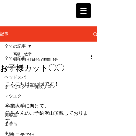
記事
全ての記事
高橋 敏幸
全ての記事
2018年3月9日
読了時間: 1分
お子様カット◯◯
グラニテ
ヘッドスパ
こんにちはgranitéです！
まつ毛エクステ併設サロン
マツエク
Granite
卒業入学に向けて、
学生さんのご予約沢山頂戴しておりま
美容室
す。
出雲市
出雲
グラニテでは、