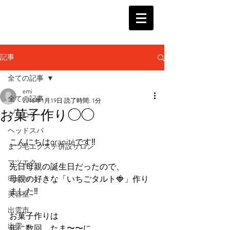
記事
全ての記事
emi
全ての記事
2018年1月19日
読了時間: 1分
お菓子作り◯◯
グラニテ
ヘッドスパ
こんにちはgranitéです‼︎
まつ毛エクステ併設サロン
マツエク
先日母親の誕生日だったので、
Granite
母親の好きな「いちごタルト🍓」作り
ました‼︎
美容室
出雲市
お菓子作りは
出雲
年に数回、たま〜〜に