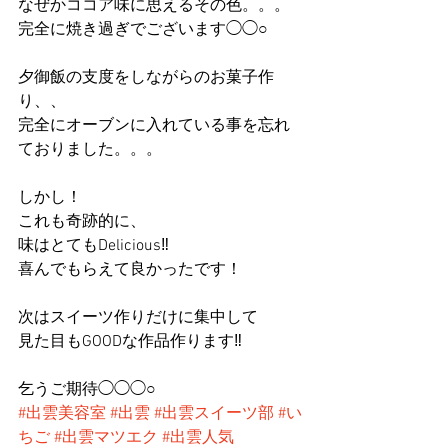
なぜかココア味に思えるその色。。。
完全に焼き過ぎでございます◯◯○
夕御飯の支度をしながらのお菓子作
り、、
完全にオーブンに入れている事を忘れ
ておりました。。。
しかし！
これも奇跡的に、
味はとてもDelicious‼︎
喜んでもらえて良かったです！
次はスイーツ作りだけに集中して
見た目もGOODな作品作ります‼︎
乞うご期待◯◯◯○
#出雲美容室
#出雲
#出雲スイーツ部
#い
ちご
#出雲マツエク
#出雲人気