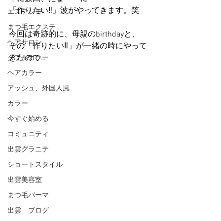
「作りたい‼︎」波がやってきます。笑
エステシモ
まつ毛エクステ
今回は奇跡的に、母親のbirthdayと、
ヘアサロン
その「作りたい‼︎」が一緒の時にやって
きたので…
ダブルカラー
ヘアカラー
アッシュ、外国人風
カラー
今すぐ始める
コミュニティ
出雲グラニテ
ショートスタイル
出雲美容室
まつ毛パーマ
出雲 ブログ