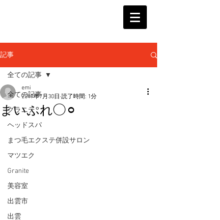
記事
全ての記事
emi
全ての記事
2017年7月30日
読了時間: 1分
まいぷれ◯⚪︎
グラニテ
ヘッドスパ
まつ毛エクステ併設サロン
マツエク
Granite
美容室
出雲市
出雲