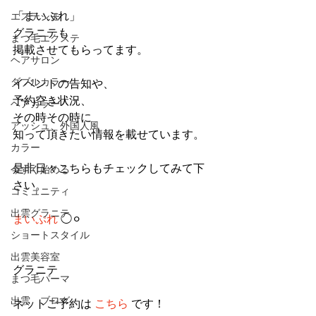
「まいぷれ」
エステシモ
グラニテも
まつ毛エクステ
掲載させてもらってます。
ヘアサロン
ダブルカラー
イベントの告知や、
予約空き状況、
ヘアカラー
その時その時に
アッシュ、外国人風
知って頂きたい情報を載せています。
カラー
是非日々こちらもチェックしてみて下
今すぐ始める
さい。
コミュニティ
出雲グラニテ
まいぷれ
 ◯⚪︎ 
ショートスタイル
出雲美容室
グラニテ
まつ毛パーマ
出雲 ブログ
ネットご予約は 
こちら
 です！