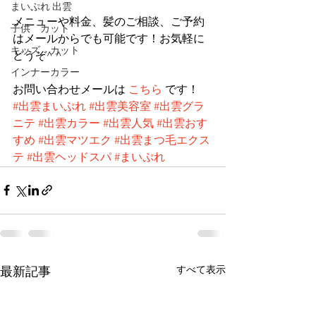
まいぷれ 出雲
メニューや料金、髪のご相談、ご予約
子供 カット
はメールからでも可能です！お気軽に
キッズ カット
どうぞ^ ^
インナーカラー
お問い合わせメールは 
こちら
 です！   
#出雲まいぷれ
#出雲美容室
#出雲グラ
ニテ
#出雲カラー
#出雲人気
#出雲おす
すめ
#出雲マツエク
#出雲まつ毛エクス
テ
#出雲ヘッドスパ
#まいぷれ
すべて表示
最新記事