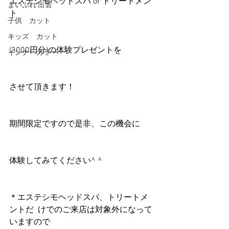
エステシモヘッドスパ or トリートメン
まいぷれ 出雲
ト
子供 カット
キッズ カット
(3000円分)の体験プレゼントを
インナーカラー
させて頂きます！
期間限定ですので是非、この機会に
体験してみてください^ ^
＊エステシモヘッドスパ、トリートメ
ントだ  けでのご来店は対象外になって
いますので