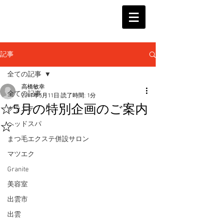
記事
全ての記事
高橋敏幸
全ての記事
2017年5月11日
読了時間: 1分
☆5月の特別企画のご案内
グラニテ
☆
ヘッドスパ
まつ毛エクステ併設サロン
マツエク
Granite
美容室
出雲市
出雲