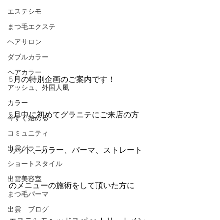
エステシモ
まつ毛エクステ
ヘアサロン
ダブルカラー
ヘアカラー
5月の特別企画のご案内です！
アッシュ、外国人風
カラー
5月中に初めてグラニテにご来店の方
今すぐ始める
コミュニティ
出雲グラニテ
カット、カラー、パーマ、ストレート
ショートスタイル
出雲美容室
のメニューの施術をして頂いた方に
まつ毛パーマ
出雲 ブログ