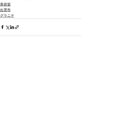
美容室
出雲市
グラニテ
すべて表示
最新記事