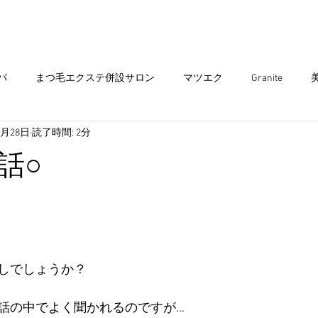
まつ毛エクステ
Head spa
まつ毛パーマ
パ
まつ毛エクステ併設サロン
マツエク
Granite
7月28日
読了時間: 2分
エクステ
ヘアサロン
ダブルカラー
ヘアカラー
ア
話○
ミュニティ
出雲グラニテ
ショートスタイル
出雲美容
子供 カット
キッズ カット
インナーカラー
しでしょうか？
話の中でよく聞かれるのですが…