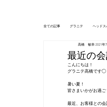
Home
Hair Menu
Blog
全ての記事
グラニテ
ヘッドス
高橋 敏幸
2021年
出雲
エステシモ
まつ毛
最近の会
カラー
今すぐ始める
コ
こんにちは！
グラニテ高橋です◯
出雲 ブログ
まいぷれ 出雲
暑い夏！
皆さまいかがお過ご
最近、お客様との会