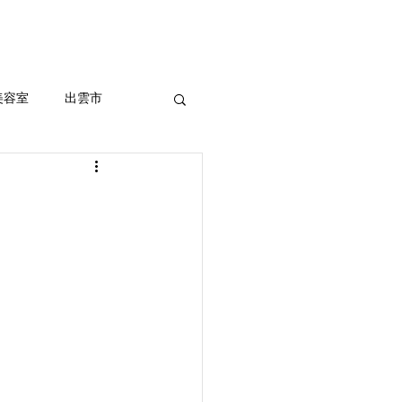
セルフホワイトニング
More
美容室
出雲市
ッシュ、外国人風
室
まつ毛パーマ