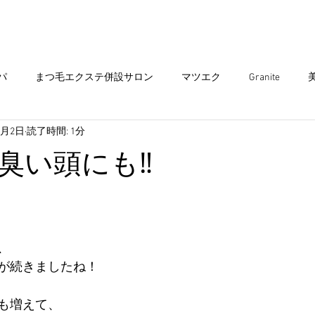
まつ毛エクステ
Head spa
まつ毛パーマ
パ
まつ毛エクステ併設サロン
マツエク
Granite
7月2日
読了時間: 1分
エクステ
ヘアサロン
ダブルカラー
ヘアカラー
ア
臭い頭にも‼︎
ミュニティ
出雲グラニテ
ショートスタイル
出雲美容
子供 カット
キッズ カット
インナーカラー
、
が続きましたね！
も増えて、