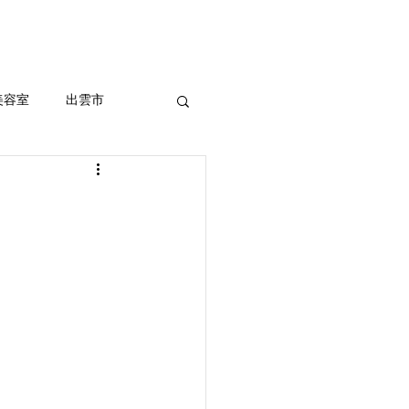
セルフホワイトニング
More
美容室
出雲市
ッシュ、外国人風
室
まつ毛パーマ