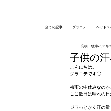
Home
Hair Menu
Blog
全ての記事
グラニテ
ヘッドス
高橋 敏幸
2021年
出雲
エステシモ
まつ毛
子供の汗
カラー
今すぐ始める
コ
こんにちは。
グラニテです◯
出雲 ブログ
まいぷれ 出雲
梅雨の中休みなのか
ここ数日は晴れの日
ジワっとかく汗の量