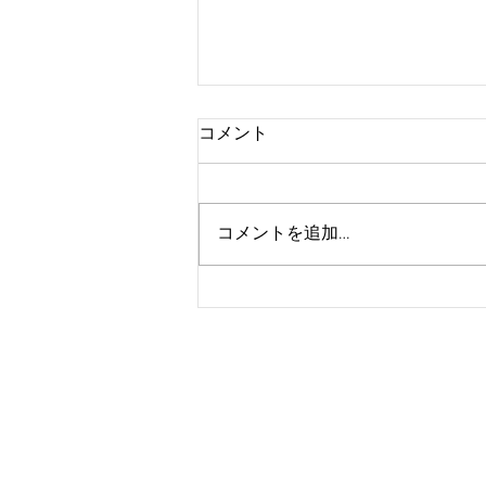
コメント
ハイトーン
コメントを追加…
© 2023 by Beyond the Frame. Proudly cr