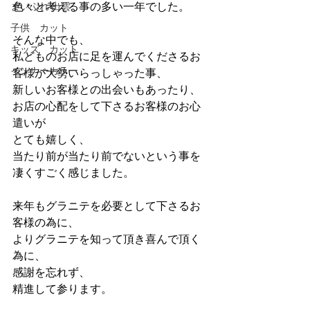
色々と考える事の多い一年でした。
まいぷれ 出雲
子供 カット
そんな中でも、
キッズ カット
私どものお店に足を運んでくださるお
インナーカラー
客様が大勢いらっしゃった事、
新しいお客様との出会いもあったり、
お店の心配をして下さるお客様のお心
遣いが
とても嬉しく、
当たり前が当たり前でないという事を
凄くすごく感じました。
来年もグラニテを必要として下さるお
客様の為に、
よりグラニテを知って頂き喜んで頂く
為に、
感謝を忘れず、
精進して参ります。