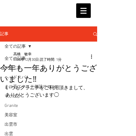
記事
全ての記事
高橋 敏幸
全ての記事
2020年12月30日
読了時間: 1分
今年も一年ありがとうござ
グラニテ
いました‼︎
ヘッドスパ
まつ毛エクステ併設サロン
いつもグラニテをご利用頂きまして、
ありがとうございます◯
マツエク
Granite
美容室
出雲市
出雲