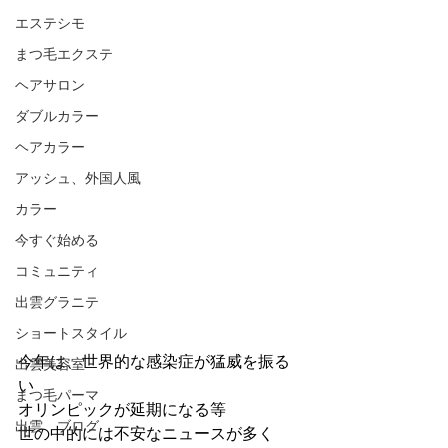
エステシモ
まつ毛エクステ
ヘアサロン
ダブルカラー
ヘアカラー
アッシュ、外国人風
カラー
今すぐ始める
コミュニティ
出雲グラニテ
ショートスタイル
今年は、世界的な感染症が猛威を振る
出雲美容室
い
まつ毛パーマ
オリンピックが延期になる等
出雲 ブログ
世の中的には不安なニュースが多く