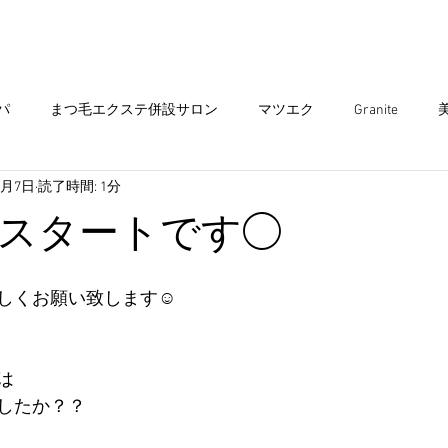
まつ毛エクステ
Head spa
まつ毛パーマ
パ
まつ毛エクステ併設サロン
マツエク
Granite
1月7日
読了時間: 1分
エクステ
ヘアサロン
ダブルカラー
ヘアカラー
ア
スタートです◯
ミュニティ
出雲グラニテ
ショートスタイル
出雲美容
しくお願い致します☺︎
子供 カット
キッズ カット
インナーカラー
は
したか？？