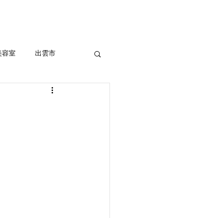
セルフホワイトニング
More
美容室
出雲市
ッシュ、外国人風
室
まつ毛パーマ