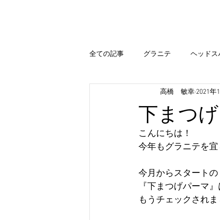
Home
Hair Menu
Blog
全ての記事
グラニテ
ヘッドス
高橋 敏幸
2021年
出雲
エステシモ
まつ毛
下まつげ
カラー
今すぐ始める
コ
こんにちは！
今年もグラニテを宜
出雲 ブログ
まいぷれ 出雲
今月からスタートの
『下まつげパーマ』
もうチェックされま