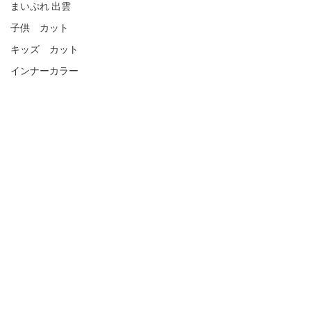
まいぷれ 出雲
子供 カット
キッズ カット
インナーカラー
コメント
色遊び○
ピンクオレンジ
コメントを追加…