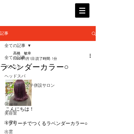
記事
全ての記事
高橋 敏幸
全ての記事
2022年3月1日
読了時間: 1分
ラベンダーカラー○
グラニテ
ヘッドスパ
まつ毛エクステ併設サロン
マツエク
Granite
こんにちは！
美容室
出雲市
1ブリーチでつくるラベンダーカラー○
出雲