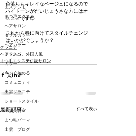
色落ちもキレイなベージュになるので
エステシモ
ハイトーンがだいじょうさな方にはオ
まつ毛エクステ
ススメです😊
ヘアサロン
これから春に向けてスタイルチェンジ
ダブルカラー
はいかがでしょうか？
ヘアカラー
グラニテ
ヘッドスパ
アッシュ、外国人風
まつ毛エクステ併設サロン
カラー
今すぐ始める
コミュニティ
出雲グラニテ
ショートスタイル
すべて表示
最新記事
出雲美容室
まつ毛パーマ
出雲 ブログ