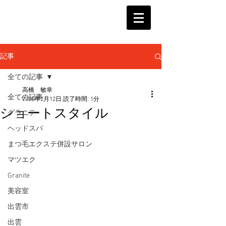
記事
全ての記事
高橋 敏幸
全ての記事
2020年2月12日
読了時間: 1分
ショートスタイル
グラニテ
ヘッドスパ
まつ毛エクステ併設サロン
マツエク
Granite
美容室
出雲市
出雲