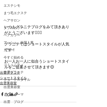
エステシモ
まつ毛エクステ
ヘアサロン
いつもグラニテブログをみて頂きあり
ダブルカラー
がとうございます🙇🏻‍♂️
ヘアカラー
アッシュ、外国人風
グラニテではショートスタイルが人気
です！
カラー
今すぐ始める
お一人お一人に似合うショートスタイ
コミュニティ
ルをご提案させて頂きます😊
出雲グラニテ
出雲グラニテ
ショートスタイル
ショートスタイル
出雲美容室
出雲美容室
まつ毛パーマ
出雲 ブログ