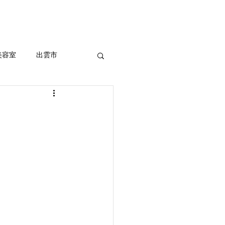
セルフホワイトニング
More
美容室
出雲市
ッシュ、外国人風
室
まつ毛パーマ