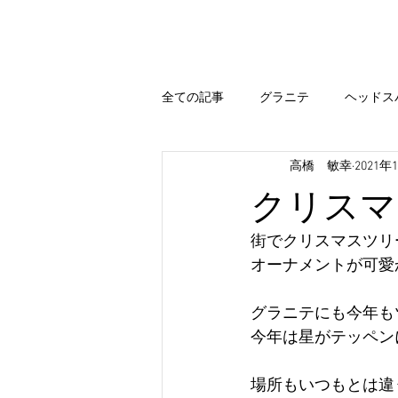
Home
Hair Menu
Blog
全ての記事
グラニテ
ヘッドス
高橋 敏幸
2021年
出雲
エステシモ
まつ毛
クリスマ
カラー
今すぐ始める
コ
街でクリスマスツリ
オーナメントが可愛
出雲 ブログ
まいぷれ 出雲
グラニテにも今年も
今年は星がテッペン
場所もいつもとは違