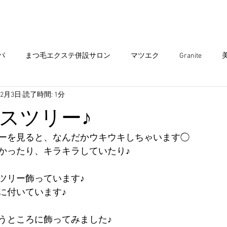
まつ毛エクステ
Head spa
まつ毛パーマ
パ
まつ毛エクステ併設サロン
マツエク
Granite
12月3日
読了時間: 1分
エクステ
ヘアサロン
ダブルカラー
ヘアカラー
ア
スツリー♪
ミュニティ
出雲グラニテ
ショートスタイル
出雲美容
ーを見ると、なんだかウキウキしちゃいます◯
かったり、キラキラしていたり♪
子供 カット
キッズ カット
インナーカラー
ツリー飾っています♪
に付いています♪
うところに飾ってみました♪