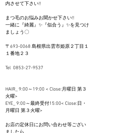
内させて下さい!!﻿
まつ毛のお悩みお聞かせ下さい!!﻿
一緒に『綺麗』✨『似合う』✨を見つけ
ましょう〇﻿
〒693-0068 島根県出雲市姫原２丁目１
１番地２３﻿
Tel  0853-27-9537﻿
HAIR_ 9:00～19:00 < Close:月曜日 第３
火曜>﻿
EYE_ 9:00～最終受付15:00< Close:日・
月曜日 第３火曜>﻿
お店の定休日にお問い合わせ等ござい
ましたら、﻿