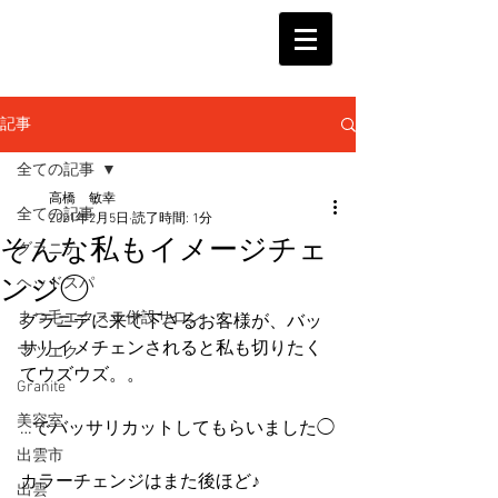
記事
全ての記事
高橋 敏幸
全ての記事
2021年2月5日
読了時間: 1分
そんな私もイメージチェ
グラニテ
ンジ◯
ヘッドスパ
まつ毛エクステ併設サロン
グラニテに来て下さるお客様が、バッ
サリイメチェンされると私も切りたく
マツエク
てウズウズ。。
Granite
美容室
…でバッサリカットしてもらいました◯
出雲市
カラーチェンジはまた後ほど♪
出雲