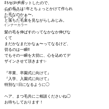
まいぷれ 出雲
15センチカットしたので、
この長さは1年とちょっとかけて作られ
子供 カット
た毛なのかぁ〜。
キッズ カット
と落ちた毛束を見ながらしみじみ。
インナーカラー
髪の毛を伸ばすのってなかなか伸びな
くて
まだかなまだかなぁ〜ってなるけど、
切るのは一瞬‼︎
でもその一瞬を大切に、心を込めてデ
ザインさせて頂きます✨
『卒業、卒園式に向けて』
『入学、入園式に向けて』
特別な1日になるように◯
ヘア、まつ毛共にご相談くださいね◯
お待ちしております！